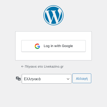
Log in with Google
← Πήγαινε στο Livekazino.gr
Γλώσσα