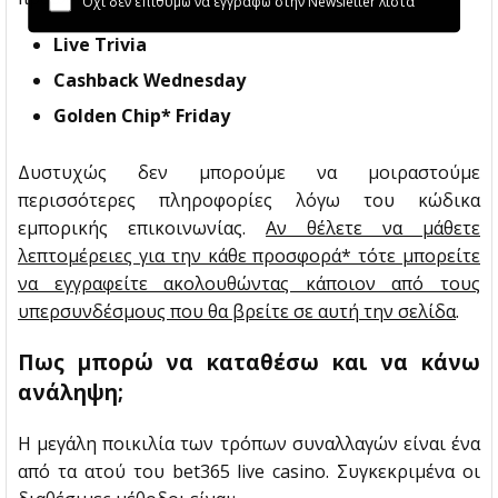
Όχι δεν επιθυμώ να εγγραφώ στην Newsletter λίστα
Live Trivia
Cashback Wednesday
Golden Chip* Friday
Δυστυχώς δεν μπορούμε να μοιραστούμε
περισσότερες πληροφορίες λόγω του κώδικα
εμπορικής επικοινωνίας.
Αν θέλετε να μάθετε
λεπτομέρειες για την κάθε προσφορά* τότε μπορείτε
να εγγραφείτε ακολουθώντας κάποιον από τους
υπερσυνδέσμους που θα βρείτε σε αυτή την σελίδα
.
Πως μπορώ να καταθέσω και να κάνω
ανάληψη;
Η μεγάλη ποικιλία των τρόπων συναλλαγών είναι ένα
από τα ατού του bet365 live casino. Συγκεκριμένα οι