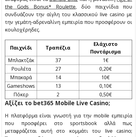
the Gods Bonus* Roulette
, δύο παιχνίδια που
συνδυάζουν την αίγλη του κλασσικού live casino με
την γεμάτη-αδρεναλίνη εμπειρία που προσφέρουν οι
κουλοχέρηδες.
Ελάχιστο
Παιχνίδι
Τραπέζια
Ποντάρισμα
Μπλακτζάκ
37
1€
Ρουλέτα
27
0,20€
Μπακαρά
14
10€
Gameshows
13
0,10€
Πόκερ
2
0,50€
Αξίζει το bet365 Mobile Live Casino;
Η πλατφόρμα είναι γνωστή για την mobile εμπειρία
που προσφέρει στο sportsbook αλλά πως
μεταφράζεται αυτή στο κομμάτι του live casino;