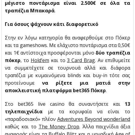
μέγιστο ποντάρισμα είναι 2.500€ σε όλα τα
τραπέζια Μπακαρά
.
Για όσους ψάχνουν κάτι διαφορετικό
Στην εν λόγω κατηγορία θα αναφερθούμε στο Πόκερ
και τα gameshows. Με ελάχιστο ποντάρισμα στα 0,50€
και 1€ αντίστοιχα προσφέρονται μόνο
δύο τραπέζια
πόκερ
, το
Hold’em
και το
3 Card Brag
. Αν επιθυμείτε
να συμμετέχετε σε τουρνουά αλλά και διάφορα
τραπέζια με κυμαινόμενα blinds και buy-in τότε σας
προτείνουμε
να ρίξετε μια ματιά στην
αποκλειστική πλατφόρμα bet365 Πόκερ
.
Στο bet365 live casino θα συναντήσετε και
13
τηλεπαιχνίδια
με τα κορυφαία να είναι το
«παραδοσιακό» πλέον
Adventures Beyond wonderland
καθώς και το
The Money Drop
. Άλλα παιχνίδια άξια
αναφοράς είναι τα
Buffalo Blitz
και η μοναδική
Age of