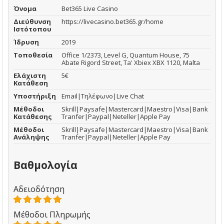
Όνομα
Bet365 Live Casino
Διεύθυνση
https://livecasino.bet365.gr/home
Ιστότοπου
Ίδρυση
2019
Τοποθεσία
Office 1/2373, Level G, Quantum House, 75
Abate Rigord Street, Ta' Xbiex XBX 1120, Malta
Ελάχιστη
5€
Κατάθεση
Υποστήριξη
Email|Τηλέφωνο|Live Chat
Μέθοδοι
Skrill|Paysafe|Mastercard|Maestro|Visa|Bank
Κατάθεσης
Tranfer|Paypal|Neteller|Apple Pay
Μέθοδοι
Skrill|Paysafe|Mastercard|Maestro|Visa|Bank
Ανάληψης
Tranfer|Paypal|Neteller|Apple Pay
Βαθμολογία
Αδειοδότηση
Μέθοδοι Πληρωμής