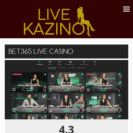
BET365 LIVE CASINO
4.3