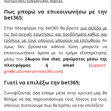
πιστωτικές/χρεωστικές κάρτες
.
Πως μπορώ να επικοινωνήσω με την
bet365;
Στην πλατφόρμα της bet365 θα βρείτε
μια σελίδα με
τις πιο συχνές ερωτήσεις και προβλήματα καθώς και
τρόπους με τους οποίους μπορούν να επιλυθούν
. Αν
όμως δεν βρίσκεται κάποια λύση μπορείτε να
επικοινωνήσετε άμεσα με το τμήμα εξυπηρέτησης
μέσω του
24ωρου live chat, μηνύματος μέσω της
πλατφόρμας ή email
(
support-
gre@customerservices365.com
).
Γιατί να επιλέξω την bet365;
Συνοψίζοντας όσα είπαμε μέσα στην κριτική μας θα
θέλαμε να σας παρουσιάσουμε τους λόγους για τους
οποίους πιστεύουμε πως θα πρέπει να την επιλέξετε: