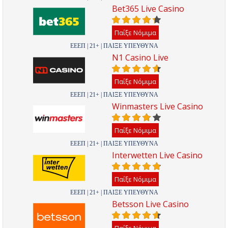
Bet365 Live Casino
Παίξε Νόμιμα
ΕΕΕΠ | 21+ | ΠΑΙΞΕ ΥΠΕΥΘΥΝΑ
N1 Casino Live
Παίξε Νόμιμα
ΕΕΕΠ | 21+ | ΠΑΙΞΕ ΥΠΕΥΘΥΝΑ
Winmasters Live Casino
Παίξε Νόμιμα
ΕΕΕΠ | 21+ | ΠΑΙΞΕ ΥΠΕΥΘΥΝΑ
Interwetten Live Casino
Παίξε Νόμιμα
ΕΕΕΠ | 21+ | ΠΑΙΞΕ ΥΠΕΥΘΥΝΑ
Betsson Live Casino
Παίξε Νόμιμα