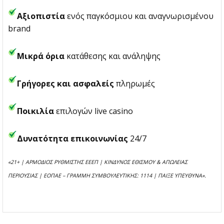
Αξιοπιστία
ενός παγκόσμιου και αναγνωρισμένου
brand
Μικρά όρια
κατάθεσης και ανάληψης
Γρήγορες και ασφαλείς
πληρωμές
Ποικιλία
επιλογών live casino
Δυνατότητα επικοινωνίας
24/7
«21+ | ΑΡΜΟΔΙΟΣ ΡΥΘΜΙΣΤΗΣ ΕΕΕΠ | ΚΙΝΔΥΝΟΣ ΕΘΙΣΜΟΥ & ΑΠΩΛΕΙΑΣ
ΠΕΡΙΟΥΣΙΑΣ | ΕΟΠΑΕ – ΓΡΑΜΜΗ ΣΥΜΒΟΥΛΕΥΤΙΚΗΣ: 1114 | ΠΑΙΞΕ ΥΠΕΥΘΥΝΑ».