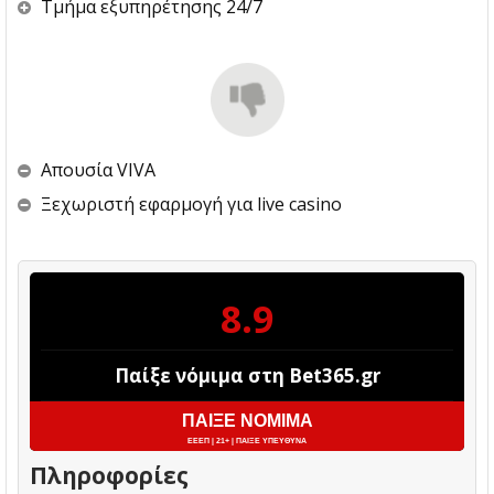
Τμήμα εξυπηρέτησης 24/7
Απουσία VIVA
Ξεχωριστή εφαρμογή για live casino
8.9
Παίξε νόμιμα στη Bet365.gr
ΠΑΙΞΕ ΝΟΜΙΜΑ
ΕΕΕΠ | 21+ | ΠΑΙΞΕ ΥΠΕΥΘΥΝΑ
Πληροφορίες