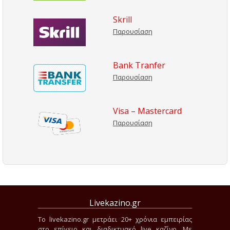
Skrill
Παρουσίαση
Bank Tranfer
Παρουσίαση
Visa – Mastercard
Παρουσίαση
Livekazino.gr
To livekazino.gr μετράει 20+ χρόνια εμπειρίας
στο επίγειο και διαδικτυακό live καζίνο. Με