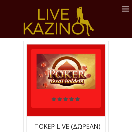
ΠΌΚΕΡ LIVE (ΔΩΡΕΆΝ)