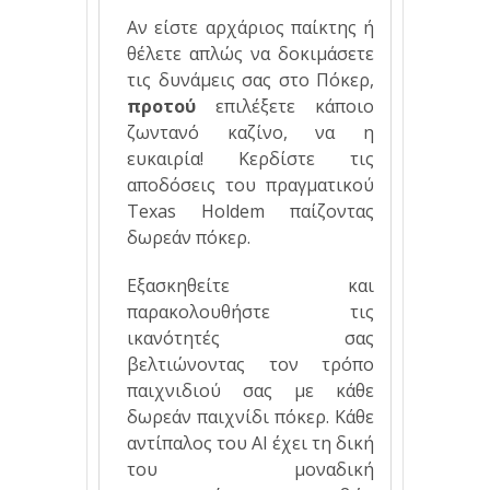
Αν είστε αρχάριος παίκτης ή
θέλετε απλώς να δοκιμάσετε
τις δυνάμεις σας στο Πόκερ,
προτού
επιλέξετε κάποιο
ζωντανό καζίνο, να η
ευκαιρία! Κερδίστε τις
αποδόσεις του πραγματικού
Texas Holdem παίζοντας
δωρεάν πόκερ.
Εξασκηθείτε και
παρακολουθήστε τις
ικανότητές σας
βελτιώνοντας τον τρόπο
παιχνιδιού σας με κάθε
δωρεάν παιχνίδι πόκερ. Κάθε
αντίπαλος του AI έχει τη δική
του μοναδική