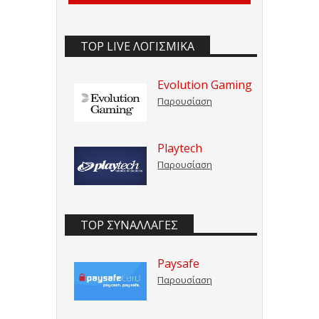
TOP LIVE ΛΟΓΙΣΜΙΚΆ
Evolution Gaming
Παρουσίαση
Playtech
Παρουσίαση
TOP ΣΥΝΑΛΛΑΓΈΣ
Paysafe
Παρουσίαση