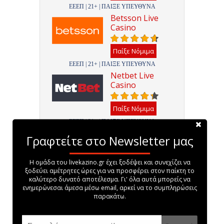
ΕΕΕΠ | 21+ | ΠΑΙΞΕ ΥΠΕΥΘΥΝΑ
Betsson Live
Casino
Παίξε Νόμιμα
ΕΕΕΠ | 21+ | ΠΑΙΞΕ ΥΠΕΥΘΥΝΑ
Netbet Live
Casino
Παίξε Νόμιμα
ΕΕΕΠ | 21+ | ΠΑΙΞΕ ΥΠΕΥΘΥΝΑ
Γραφτείτε στο Newsletter μας
TOP LIVE ΠΑΙΧΝΊΔΙΑ
Η ομάδα του livekazino.gr έχει ξοδέψει και συνεχίζει να
ξοδεύει αμέτρητες ώρες για να προσφέρει στον παίκτη το
Ρουλέτα Live
καλύτερο δυνατό αποτέλεσμα. Γι' όλα αυτά μπορείς να
(Δωρεάν)
ενημερώνεσαι άμεσα μέσω email, αρκεί να το συμπληρώσεις
Μάθε τα μυστικά
παρακάτω.
Blackjack Live