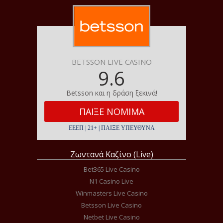
BETSSON LIVE CASINO
9.6
Betsson και η δράση ξεκινά!
ΠΑΊΞΕ ΝΌΜΙΜΑ
ΕΕΕΠ | 21+ | ΠΑΙΞΕ ΥΠΕΥΘΥΝΑ
Ζωντανά Καζίνο (Live)
Bet365 Live Casino
N1 Casino Live
Winmasters Live Casino
Betsson Live Casino
Netbet Live Casino