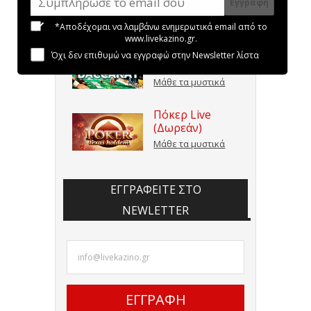
(Δωρεάν)
Μάθε τα μυστικά
*Αποδέχομαι να λαμβάνω ενημερωτικά email από το
www.livekazino.gr.
Baccarat Live
Όχι δεν επιθυμώ να εγγραφώ στην Newsletter λίστα
(Δωρεάν)
Μάθε τα μυστικά
Πόκερ Live
(Δωρεάν)
Μάθε τα μυστικά
ΕΓΓΡΑΦΕΙΤΕ ΣΤΟ
NEWLETTER