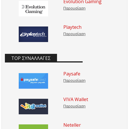
Evolution Gaming
Παρουσίαση
Playtech
Παρουσίαση
TOP ΣΥΝΑΛΛΑΓΈΣ
Paysafe
Παρουσίαση
VIVA Wallet
Παρουσίαση
Neteller