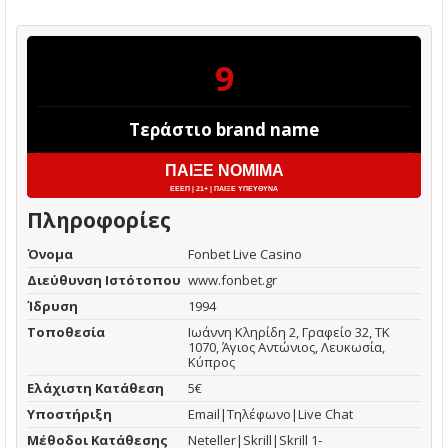
9
Τεράστιο brand name
ΠΑΙΞΕ ΝΟΜΙΜΑ
ΕΕΕΠ | 21+ | ΠΑΙΞΕ ΥΠΕΥΘΥΝΑ
Πληροφορίες
Όνομα
Fonbet Live Casino
Διεύθυνση Ιστότοπου
www.fonbet.gr
Ίδρυση
1994
Τοποθεσία
Ιωάννη Κληρίδη 2, Γραφείο 32, ΤΚ
1070, Άγιος Αντώνιος, Λευκωσία,
Κύπρος
Ελάχιστη Κατάθεση
5€
Υποστήριξη
Email|Τηλέφωνο|Live Chat
Μέθοδοι Κατάθεσης
Neteller|Skrill|Skrill 1-