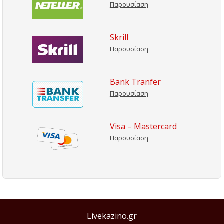
Παρουσίαση
Skrill
Παρουσίαση
Bank Tranfer
Παρουσίαση
Visa – Mastercard
Παρουσίαση
Livekazino.gr