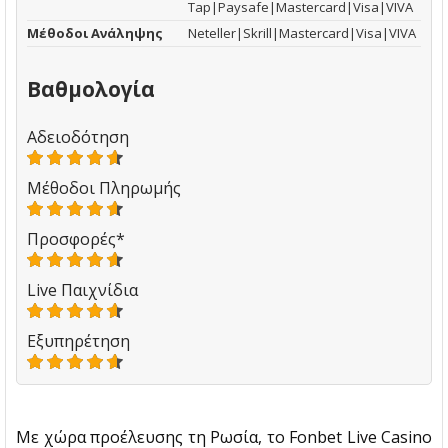
Tap|Paysafe|Mastercard|Visa|VIVA
Μέθοδοι Ανάληψης
Neteller|Skrill|Mastercard|Visa|VIVA
Βαθμολογία
Αδειοδότηση
Μέθοδοι Πληρωμής
Προσφορές*
Live Παιχνίδια
Εξυπηρέτηση
Με χώρα προέλευσης τη Ρωσία, τo Fonbet Live Casino