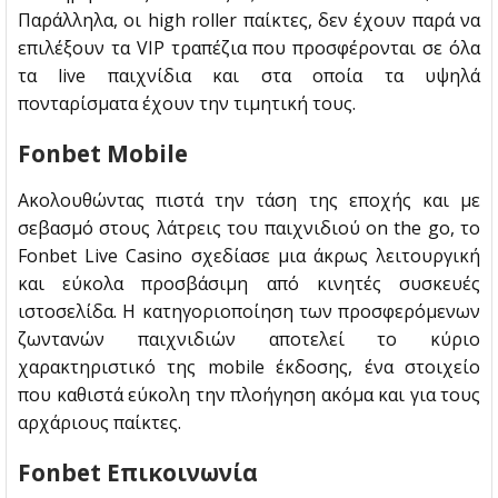
Παράλληλα, οι high roller παίκτες, δεν έχουν παρά να
επιλέξουν τα VIP τραπέζια που προσφέρονται σε όλα
τα live παιχνίδια και στα οποία τα υψηλά
πονταρίσματα έχουν την τιμητική τους.
Fonbet
Mobile
Ακολουθώντας πιστά την τάση της εποχής και με
σεβασμό στους λάτρεις του παιχνιδιού on the go, το
Fonbet Live Casino σχεδίασε μια άκρως λειτουργική
και εύκολα προσβάσιμη από κινητές συσκευές
ιστοσελίδα. Η κατηγοριοποίηση των προσφερόμενων
ζωντανών παιχνιδιών αποτελεί το κύριο
χαρακτηριστικό της mobile έκδοσης, ένα στοιχείο
που καθιστά εύκολη την πλοήγηση ακόμα και για τους
αρχάριους παίκτες.
Fonbet
Επικοινωνία